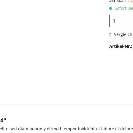
inkl. MwSt.
zzg
Sofort ver
Vergleich
Artikel-Nr.:
ld"
 elitr, sed diam nonumy eirmod tempor invidunt ut labore et dolor