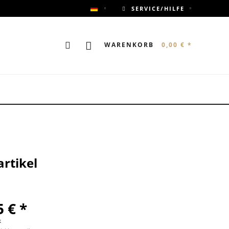
SERVICE/HILFE
ANYWHERE DEMOSHOP
WARENKORB
0,00 € *
rtikel
 € *
k